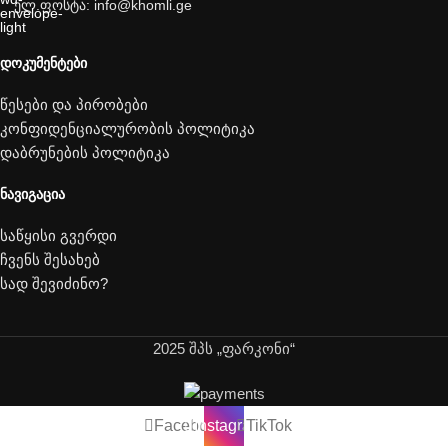
ელ.ფოსტა: info@khomli.ge
ᲓᲝᲙᲣᲛᲔᲜᲢᲔᲑᲘ
წესები და პირობები
კონფიდენციალურობის პოლიტიკა
დაბრუნების პოლიტიკა
ᲜᲐᲕᲘᲒᲐᲪᲘᲐ
საწყისი გვერდი
ჩვენს შესახებ
სად შევიძინო?
2025 შპს „ფარკონი“
Facebook
Instagram
TikTok