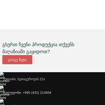
გსურთ ჩვენი პროდუქცია თქვენს
მაღაზიაში გაყიდოთ?
გაიგე მეტი
ქუთაისი, ხეთაგუროვის 22ა
ტელეფონი: +995 (431) 214504