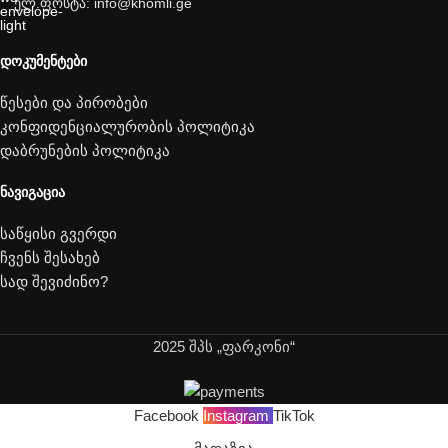
ელ.ფოსტა: info@khomli.ge
ᲓᲝᲙᲣᲛᲔᲜᲢᲔᲑᲘ
წესები და პირობები
კონფიდენციალურობის პოლიტიკა
დაბრუნების პოლიტიკა
ᲜᲐᲕᲘᲒᲐᲪᲘᲐ
საწყისი გვერდი
ჩვენს შესახებ
სად შევიძინო?
2025 შპს „ფარკონი“
Facebook
Instagram
TikTok