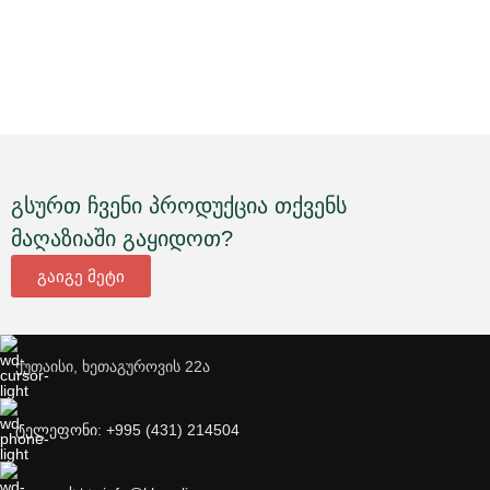
გსურთ ჩვენი პროდუქცია თქვენს
მაღაზიაში გაყიდოთ?
გაიგე მეტი
ქუთაისი, ხეთაგუროვის 22ა
ტელეფონი: +995 (431) 214504